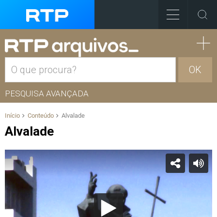
OK
PESQUISA AVANÇADA
Início
Conteúdo
Alvalade
Alvalade