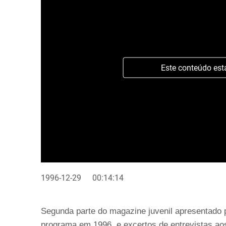
Este conteúdo est
1996-12-29
00:14:14
Segunda parte do magazine juvenil apresentado
programa em 1996, e excertos de entrevistas ao