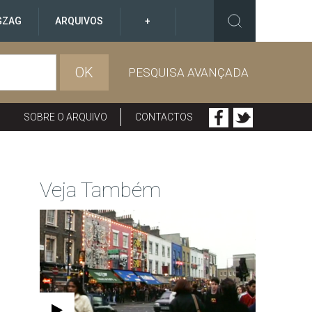
GZAG
ARQUIVOS
+
OK
PESQUISA AVANÇADA
SOBRE O ARQUIVO
CONTACTOS
Veja Também