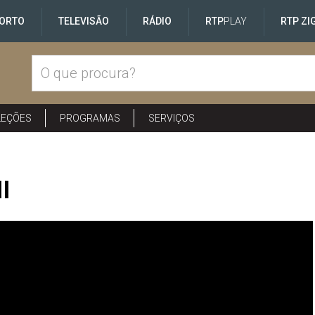
ORTO
TELEVISÃO
RÁDIO
RTP
PLAY
RTP ZI
LEÇÕES
PROGRAMAS
SERVIÇOS
I