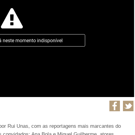
á neste momento indisponível
 por Rui Unas, com as reportagens mais marcantes do
s convidados: Ana Bola e Miguel Guilherme, atores.