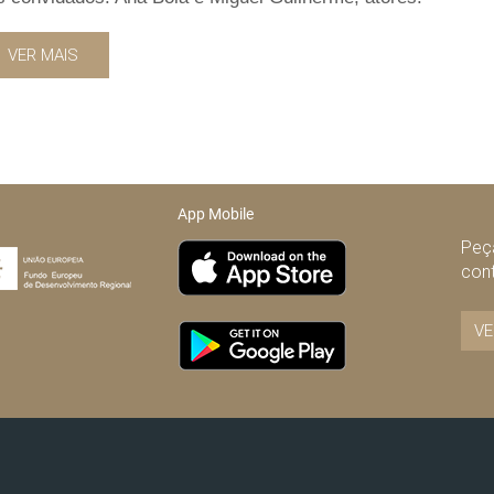
VER MAIS
App Mobile
Peça
con
VE