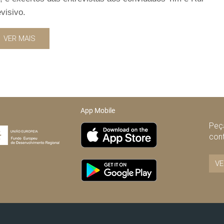
evisivo.
VER MAIS
App Mobile
Peça
con
VE