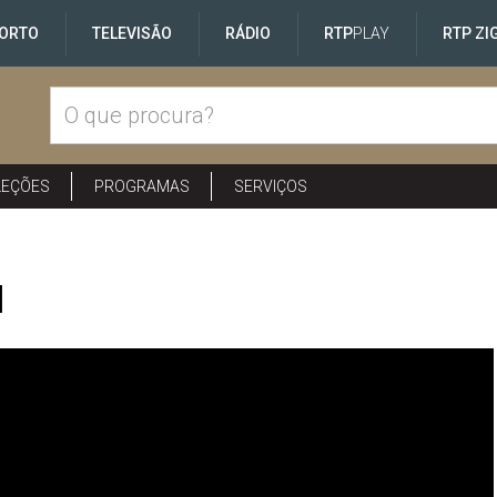
ORTO
TELEVISÃO
RÁDIO
RTP
PLAY
RTP ZI
LEÇÕES
PROGRAMAS
SERVIÇOS
I