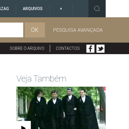
GZAG
ARQUIVOS
+
OK
PESQUISA AVANÇADA
SOBRE O ARQUIVO
CONTACTOS
Veja Também