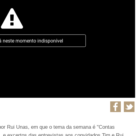
á neste momento indisponível
 por Rui Unas, em que o tema da semana é "Contas
, e excertos das entrevistas aos convidados Tim e Rui