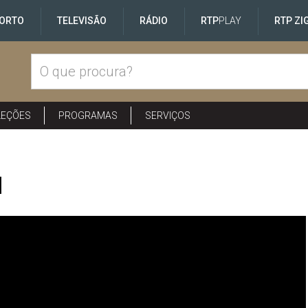
ORTO
TELEVISÃO
RÁDIO
RTP
PLAY
RTP ZI
LEÇÕES
PROGRAMAS
SERVIÇOS
I