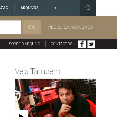
GZAG
ARQUIVOS
+
OK
PESQUISA AVANÇADA
SOBRE O ARQUIVO
CONTACTOS
Veja Também