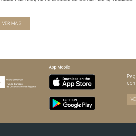
VER MAIS
App Mobile
Peça
con
VE