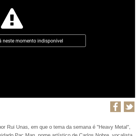
á neste momento indisponível
 por Rui Unas, em que o tema da semana é "Heavy Metal",
vidado Pac Man, nome artístico de Carlos Nobre, vocalista