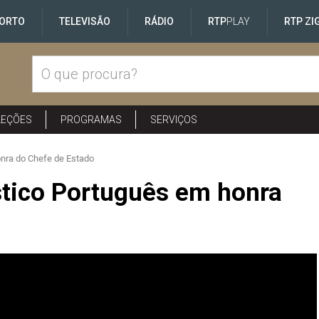
ORTO
TELEVISÃO
RÁDIO
RTP
PLAY
RTP ZI
LEÇÕES
PROGRAMAS
SERVIÇOS
nra do Chefe de Estado
tico Português em honra