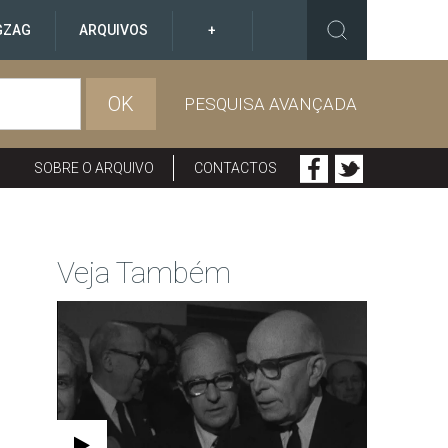
GZAG
ARQUIVOS
+
OK
PESQUISA AVANÇADA
SOBRE O ARQUIVO
CONTACTOS
Veja Também