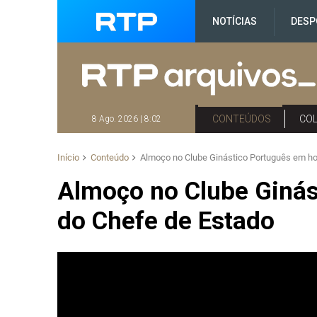
NOTÍCIAS
DESP
CONTEÚDOS
CO
8 Ago. 2026 | 8:02
Início
Conteúdo
Almoço no Clube Ginástico Português em ho
Almoço no Clube Ginás
do Chefe de Estado