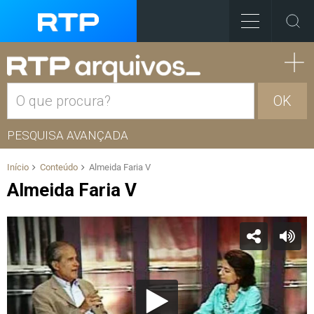
OK
PESQUISA AVANÇADA
Início
Conteúdo
Almeida Faria V
Almeida Faria V