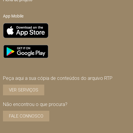
App Mobile
Peça aqui a sua cópia de conteúdos do arquivo RTP
VER SERVIÇOS
Não encontrou o que procura?
FALE CONNOSCO