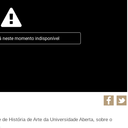
á neste momento indisponível
de História de Arte da Universidade Aberta, sobre o
.