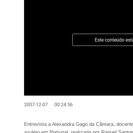
Este conteúdo est
2007-12-07
00:24:56
Entrevista a Alexandra Gago da Câmara, docente 
azulejo em Portugal, realizada por Raquel Santos