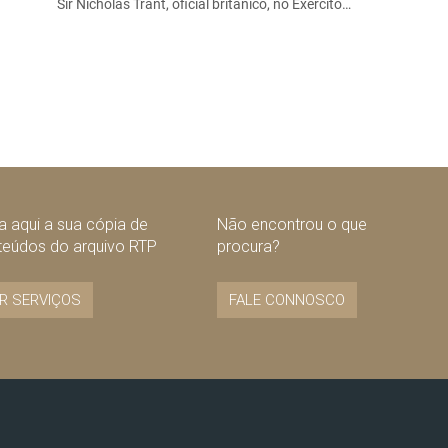
Sir Nicholas Trant, oficial britânico, no Exército…
 aqui a sua cópia de
Não encontrou o que
teúdos do arquivo RTP
procura?
R SERVIÇOS
FALE CONNOSCO