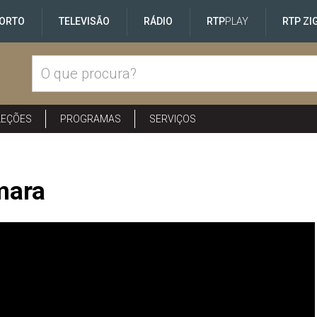
ORTO
TELEVISÃO
RÁDIO
RTP
PLAY
RTP ZI
LEÇÕES
PROGRAMAS
SERVIÇOS
mara