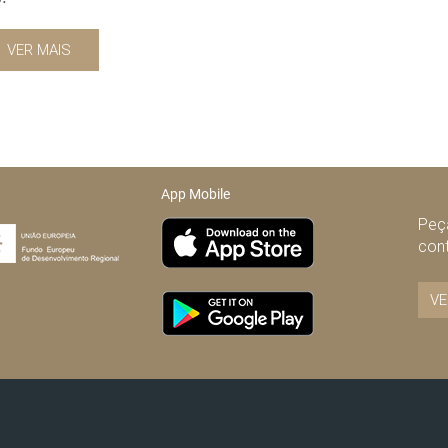
VER MAIS
App Mobile
Peça
con
VE