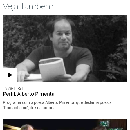
Veja Também
1978-11-21
Perfil: Alberto Pimenta
Programa com o poeta Alberto Pimenta, que declama poesia
"Romantismo", de sua autoria.