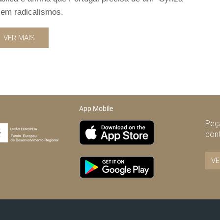
sem radicalismos.
VER MAIS
App Mobile
Peça
con
VE