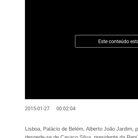
Este conteúdo est
2015-01-27
00:02:04
Lisboa, Palácio de Belém, Alberto João Jardim, 
despede-se de Cavaco Silva, presidente da Repúb