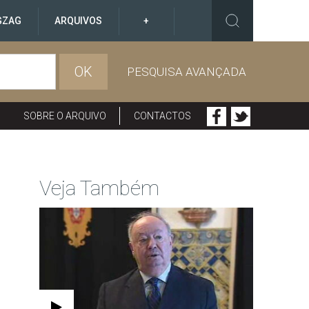
GZAG
ARQUIVOS
+
OK
PESQUISA AVANÇADA
SOBRE O ARQUIVO
CONTACTOS
Veja Também