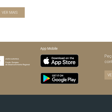
VER MAIS
App Mobile
Peça
con
VE