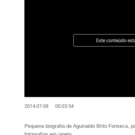
Este conteúdo est
2014-07-08
00:03:54
Pequena biografia de Aguinaldo Brito Fonseca, p
fotografias em janela.