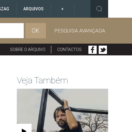
GZAG
ARQUIVOS
+
OK
PESQUISA AVANÇADA
SOBRE O ARQUIVO
CONTACTOS
Veja Também