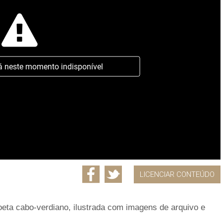
á neste momento indisponível
LICENCIAR CONTEÚDO
oeta cabo-verdiano, ilustrada com imagens de arquivo e