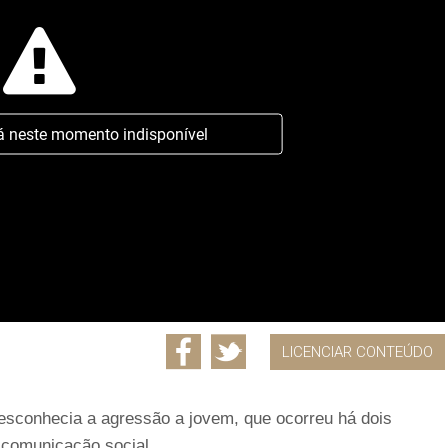
á neste momento indisponível
LICENCIAR CONTEÚDO
esconhecia a agressão a jovem, que ocorreu há dois
 comunicação social.