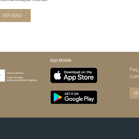
VER MAIS
App Mobile
Peça
con
VE