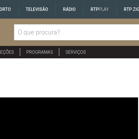
ORTO
TELEVISÃO
RÁDIO
RTP
PLAY
RTP ZI
LEÇÕES
PROGRAMAS
SERVIÇOS