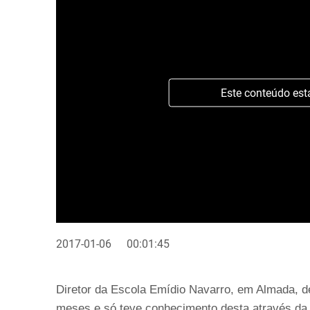
Este conteúdo est
2017-01-06
00:01:45
Diretor da Escola Emídio Navarro, em Almada, d
meses e só teve conhecimento desta através da