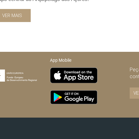
VER MAIS
App Mobile
Peça
con
VE