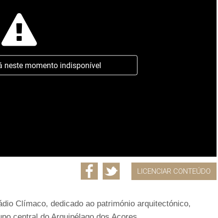
á neste momento indisponível
LICENCIAR CONTEÚDO
ádio Clímaco, dedicado ao património arquitectónico,
grupo central do Arquipélago dos Açores.