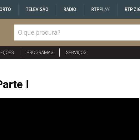
ORTO
TELEVISÃO
RÁDIO
RTP
PLAY
RTP ZI
LEÇÕES
PROGRAMAS
SERVIÇOS
Parte I