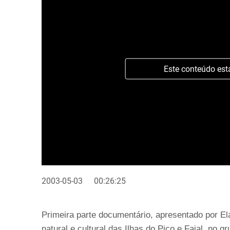
Este conteúdo est
2003-05-03
00:26:25
Primeira parte documentário, apresentado por El
natural e cultural das Ilhas do Pico e Faial, no 