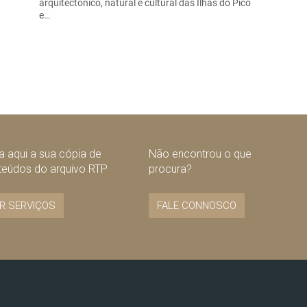
arquitectónico, natural e cultural das Ilhas do Pico
e…
 aqui a sua cópia de
Não encontrou o que
teúdos do arquivo RTP
procura?
R SERVIÇOS
FALE CONNOSCO