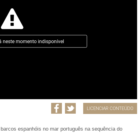
á neste momento indisponível
LICENCIAR CONTEÚDO
 barcos espanhóis no mar português na sequência do