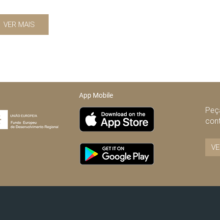
VER MAIS
App Mobile
Peça
con
VE