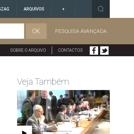
GZAG
ARQUIVOS
+
OK
PESQUISA AVANÇADA
SOBRE O ARQUIVO
CONTACTOS
Veja Também