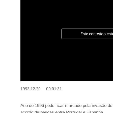
Este conteúdo est
1993-12-20
00:01:31
Ano de 1996 pode ficar marcado pela invasão de
acordo de pescas entre Portugal e Espanha.