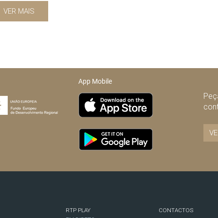
VER MAIS
App Mobile
Peça
con
VE
RTP PLAY
CONTACTOS