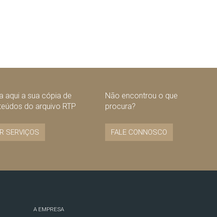
 aqui a sua cópia de
Não encontrou o que
teúdos do arquivo RTP
procura?
R SERVIÇOS
FALE CONNOSCO
A EMPRESA