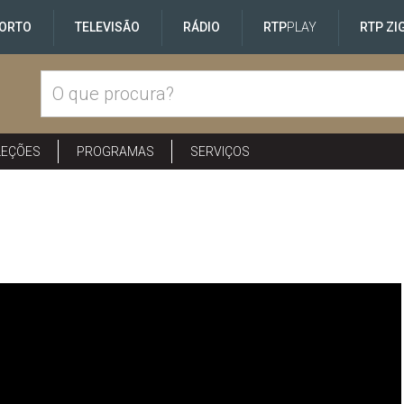
ORTO
TELEVISÃO
RÁDIO
RTP
PLAY
RTP ZI
LEÇÕES
PROGRAMAS
SERVIÇOS