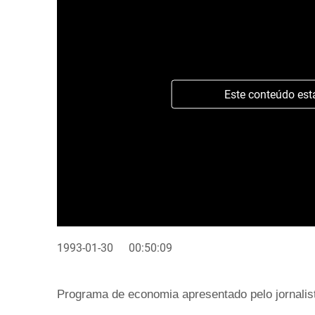
Este conteúdo est
1993-01-30
00:50:09
Programa de economia apresentado pelo jornalis