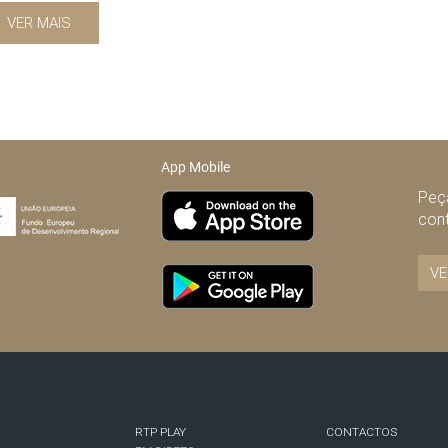
VER MAIS
App Mobile
Peça
con
VE
RTP PLAY
CONTACTOS