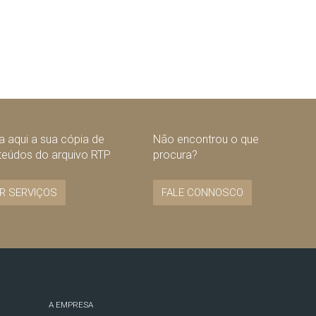
 aqui a sua cópia de
Não encontrou o que
teúdos do arquivo RTP
procura?
R SERVIÇOS
FALE CONNOSCO
A EMPRESA