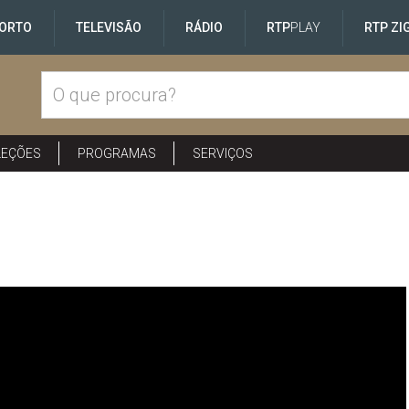
ORTO
TELEVISÃO
RÁDIO
RTP
PLAY
RTP ZI
LEÇÕES
PROGRAMAS
SERVIÇOS