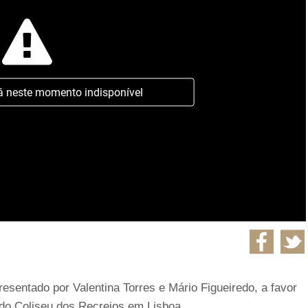
á neste momento indisponível
resentado por Valentina Torres e Mário Figueiredo, a favor
do Coliseu dos Recreios em Lisboa.