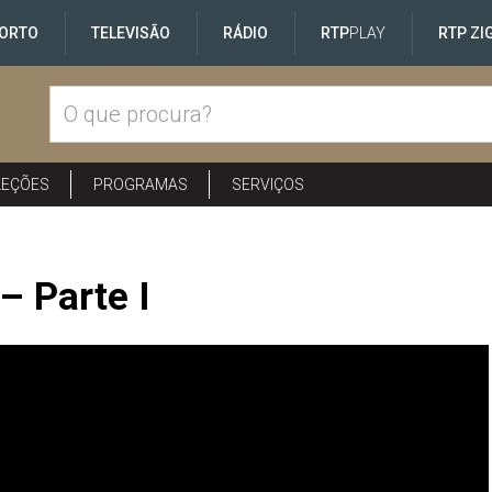
ORTO
TELEVISÃO
RÁDIO
RTP
PLAY
RTP ZI
LEÇÕES
PROGRAMAS
SERVIÇOS
 Parte I