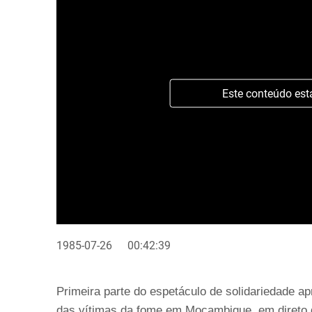
Este conteúdo est
1985-07-26
00:42:39
Primeira parte do espetáculo de solidariedade ap
das vítimas da fome em Moçambique, em direto 