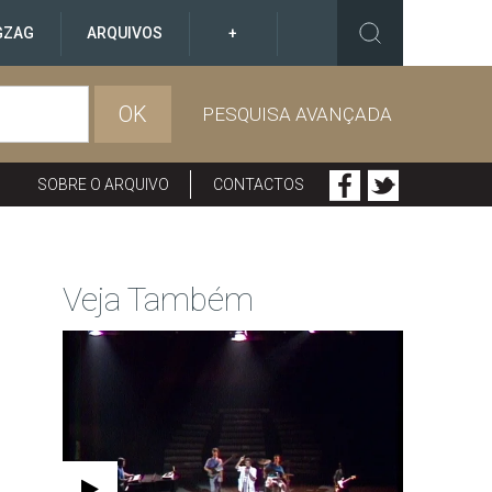
GZAG
ARQUIVOS
+
OK
PESQUISA AVANÇADA
SOBRE O ARQUIVO
CONTACTOS
Veja Também