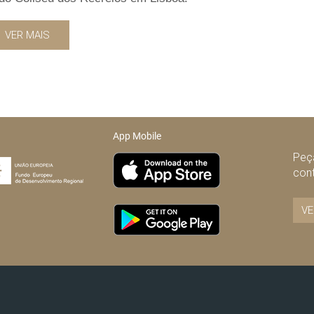
VER MAIS
App Mobile
Peça
con
VE