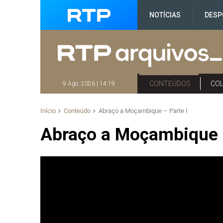
NOTÍCIAS
DESP
CONTEÚDOS
CO
9 Ago. 2026 | 14:19
Início
Conteúdo
Abraço a Moçambique – Parte I
Abraço a Moçambique –