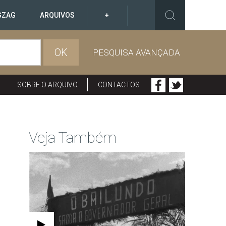
GZAG
ARQUIVOS
+
OK
PESQUISA AVANÇADA
SOBRE O ARQUIVO
CONTACTOS
Veja Também