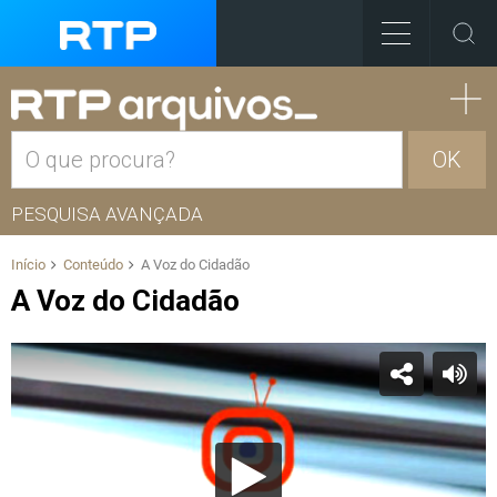
OK
PESQUISA AVANÇADA
Início
Conteúdo
A Voz do Cidadão
A Voz do Cidadão