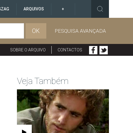
GZAG
ARQUIVOS
+
OK
PESQUISA AVANÇADA
SOBRE O ARQUIVO
CONTACTOS
Veja Também