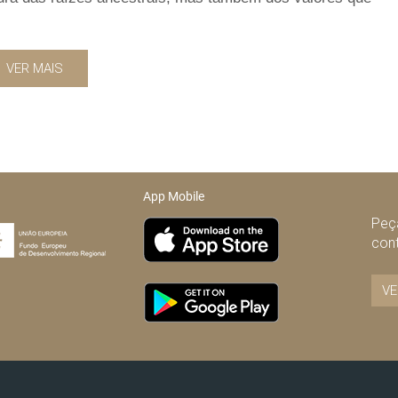
VER MAIS
App Mobile
Peça
con
VE