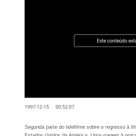
Este conteúdo est
1997-12-15
00:52:07
Segunda parte do telefilme sobre o regresso à I
Estados Unidos da América. Uma viagem à procu