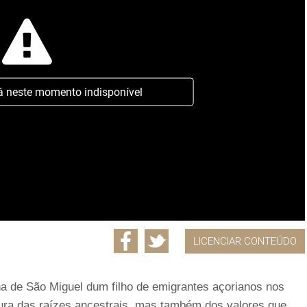
á neste momento indisponível
LICENCIAR CONTEÚDO
lha de São Miguel dum filho de emigrantes açorianos nos
ra das raízes ancestrais, mas também dos valores que