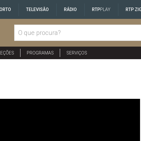
ORTO
TELEVISÃO
RÁDIO
RTP
PLAY
RTP ZI
LEÇÕES
PROGRAMAS
SERVIÇOS