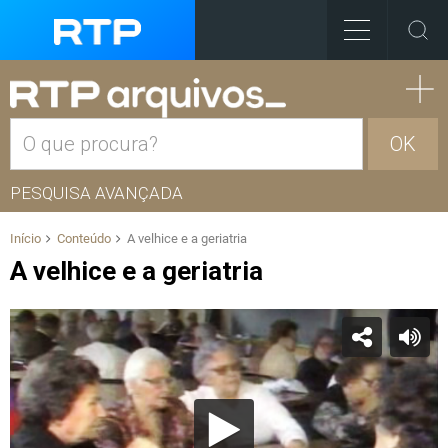
OK
PESQUISA AVANÇADA
Início
Conteúdo
A velhice e a geriatria
A velhice e a geriatria