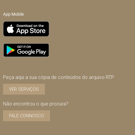
App Mobile
Peça aqui a sua cópia de conteúdos do arquivo RTP
VER SERVIÇOS
Não encontrou o que procura?
FALE CONNOSCO