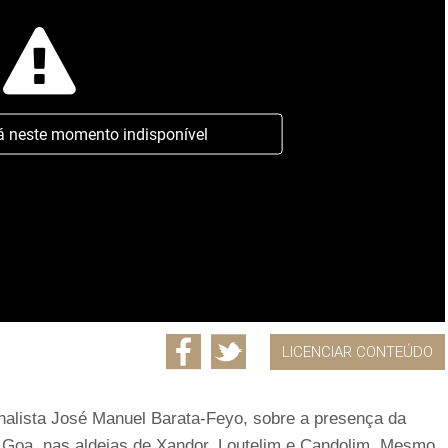
á neste momento indisponível
LICENCIAR CONTEÚDO
nalista José Manuel Barata-Feyo, sobre a presença da
a Goa, nas aldeias de Xandor, Loutelim e Candolim. Mesmo