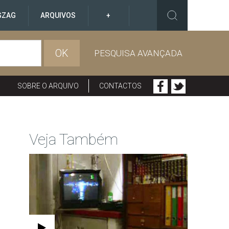
GZAG
ARQUIVOS
+
OK
PESQUISA AVANÇADA
SOBRE O ARQUIVO
CONTACTOS
Veja Também