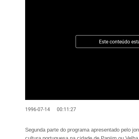
Este conteúdo est
1996-07-14
00:11:27
Segunda parte do programa apresentado pelo jor
cultura portuguesa na cidade de Panjim ou Velh