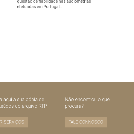
questão de fiabilidade nas audiometrias
efetuadas em Portugal…
 aqui a sua cópia de
Não encontrou o que
teúdos do arquivo RTP
procura?
R SERVIÇOS
FALE CONNOSCO