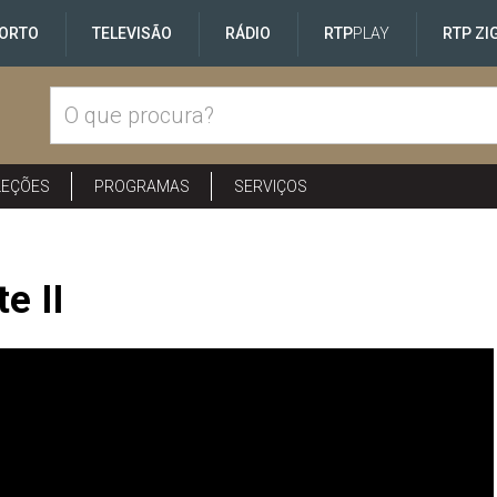
ORTO
TELEVISÃO
RÁDIO
RTP
PLAY
RTP ZI
LEÇÕES
PROGRAMAS
SERVIÇOS
e II