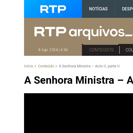
NOTÍCIAS
DESP
CONTEÚDOS
CO
8 Ago. 2026 | 4:36
Início
Conteúdo
A Senhora Ministra – Acto II, parte II
A Senhora Ministra – Act