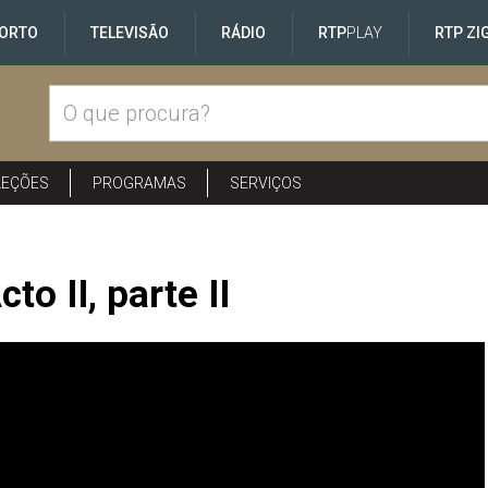
ORTO
TELEVISÃO
RÁDIO
RTP
PLAY
RTP ZI
LEÇÕES
PROGRAMAS
SERVIÇOS
o II, parte II