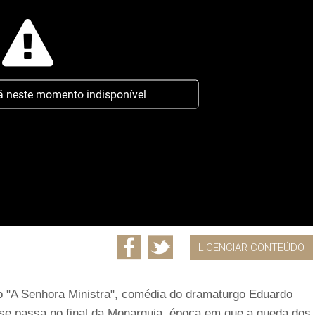
á neste momento indisponível
LICENCIAR CONTEÚDO
o "A Senhora Ministra", comédia do dramaturgo Eduardo
 se passa no final da Monarquia, época em que a queda dos