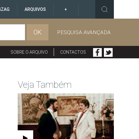
GZAG
ARQUIVOS
+
OK
PESQUISA AVANÇADA
SOBRE O ARQUIVO
CONTACTOS
Veja Também