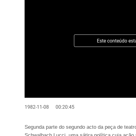
Este conteúdo est
1982-11-08
00:20:45
Segunda parte do segundo acto da peça de teatr
Schwalbach Lucci, uma sátira política cuja ação