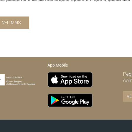
VER MAIS
App Mobile
Peça
con
VE