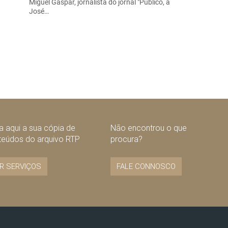
Miguel Gaspar, jornalista do jornal "Público, a
José…
 aqui a sua cópia de
Não encontrou o que
teúdos do arquivo RTP
procura?
R SERVIÇOS
FALE CONNOSCO