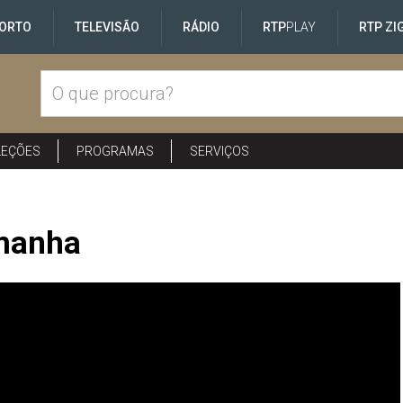
ORTO
TELEVISÃO
RÁDIO
RTP
PLAY
RTP ZI
LEÇÕES
PROGRAMAS
SERVIÇOS
emanha