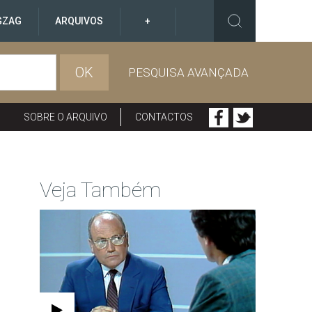
GZAG
ARQUIVOS
+
OK
PESQUISA AVANÇADA
SOBRE O ARQUIVO
CONTACTOS
Veja Também