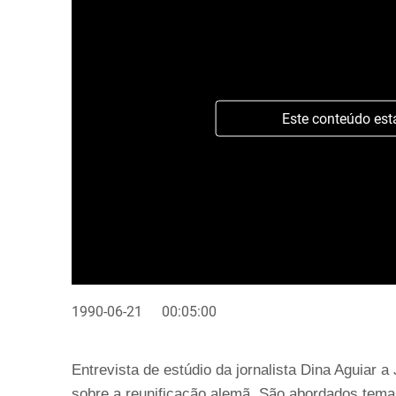
Este conteúdo est
1990-06-21
00:05:00
Entrevista de estúdio da jornalista Dina Aguiar a 
sobre a reunificação alemã. São abordados temas