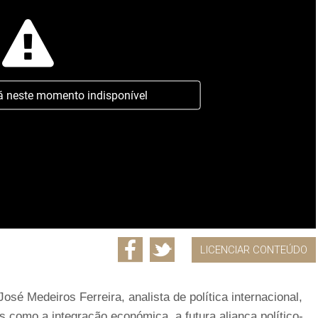
á neste momento indisponível
LICENCIAR CONTEÚDO
José Medeiros Ferreira, analista de política internacional,
 como a integração económica, a futura aliança político-