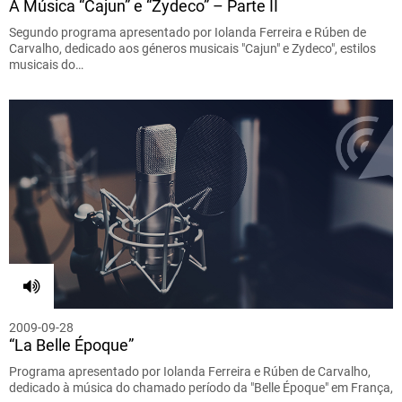
A Música “Cajun” e “Zydeco” – Parte II
Segundo programa apresentado por Iolanda Ferreira e Rúben de
Carvalho, dedicado aos géneros musicais "Cajun" e Zydeco", estilos
musicais do…
2009-09-28
“La Belle Époque”
Programa apresentado por Iolanda Ferreira e Rúben de Carvalho,
dedicado à música do chamado período da "Belle Époque" em França,