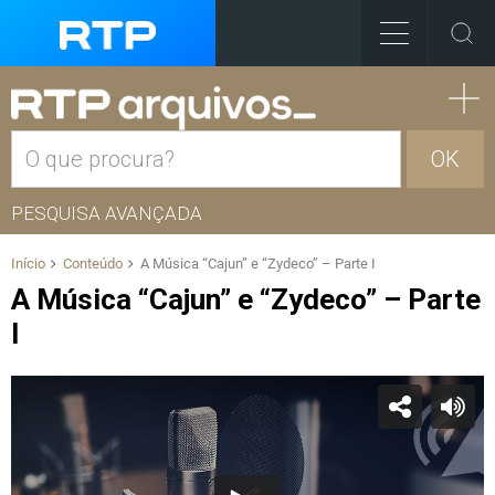
OK
PESQUISA AVANÇADA
Início
Conteúdo
A Música “Cajun” e “Zydeco” – Parte I
A Música “Cajun” e “Zydeco” – Parte
I