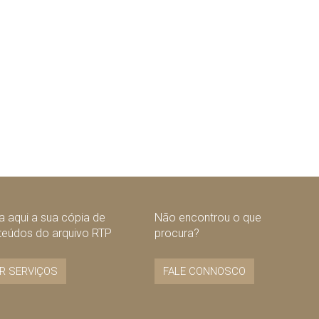
 aqui a sua cópia de
Não encontrou o que
teúdos do arquivo RTP
procura?
R SERVIÇOS
FALE CONNOSCO