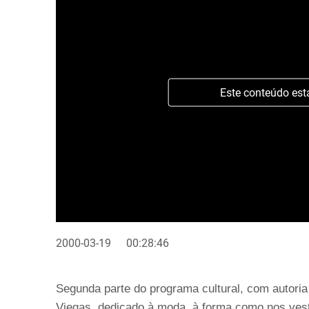
Este conteúdo est
2000-03-19
00:28:46
Segunda parte do programa cultural, com autoria 
Viegas, dedicado à moda, à forma como nos vesti