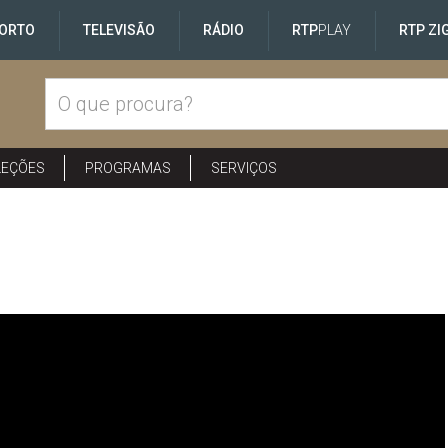
ORTO
TELEVISÃO
RÁDIO
RTP
PLAY
RTP ZI
LEÇÕES
PROGRAMAS
SERVIÇOS