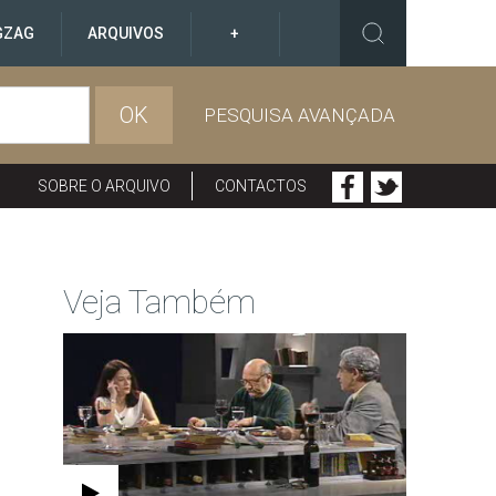
GZAG
ARQUIVOS
+
OK
PESQUISA AVANÇADA
SOBRE O ARQUIVO
CONTACTOS
Veja Também