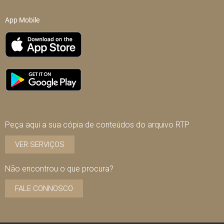
App Mobile
Peça aqui a sua cópia de conteúdos do arquivo RTP
VER SERVIÇOS
Não encontrou o que procura?
FALE CONNOSCO