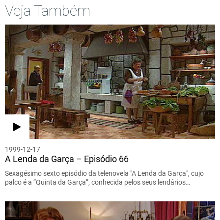
Veja Também
1999-12-17
A Lenda da Garça – Episódio 66
Sexagésimo sexto episódio da telenovela "A Lenda da Garça", cujo
palco é a “Quinta da Garça”, conhecida pelos seus lendários…