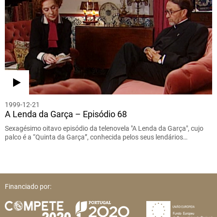
1999-12-21
A Lenda da Garça – Episódio 68
Sexagésimo oitavo episódio da telenovela "A Lenda da Garça", cujo
palco é a “Quinta da Garça”, conhecida pelos seus lendários…
Financiado por: