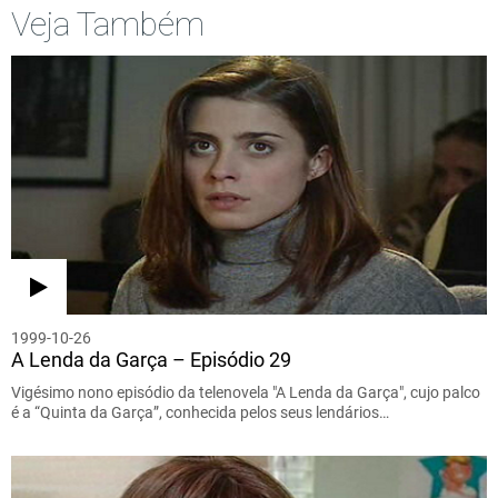
Veja Também
1999-10-26
A Lenda da Garça – Episódio 29
Vigésimo nono episódio da telenovela "A Lenda da Garça", cujo palco
é a “Quinta da Garça”, conhecida pelos seus lendários…