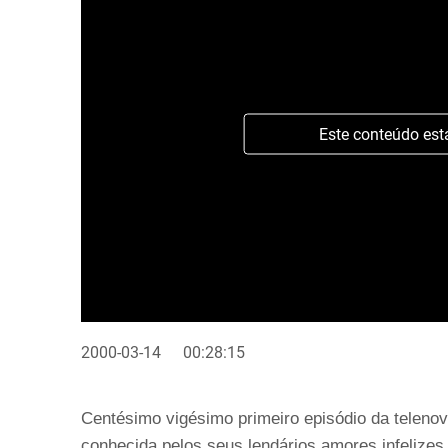
Este conteúdo est
2000-03-14
00:28:15
Centésimo vigésimo primeiro episódio da telenov
conhecida pelos seus lendários amores infelizes