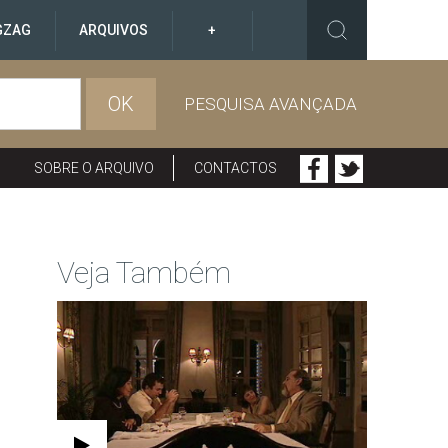
GZAG
ARQUIVOS
+
OK
PESQUISA AVANÇADA
SOBRE O ARQUIVO
CONTACTOS
Veja Também