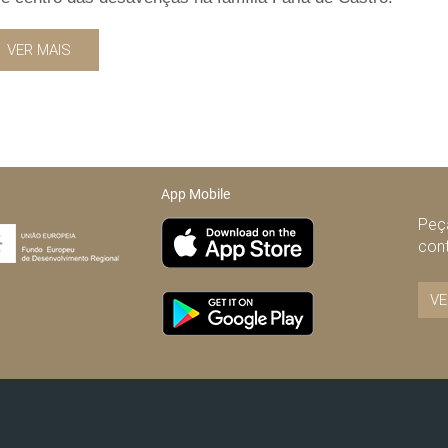
VER MAIS
App Mobile
Peça
con
VE