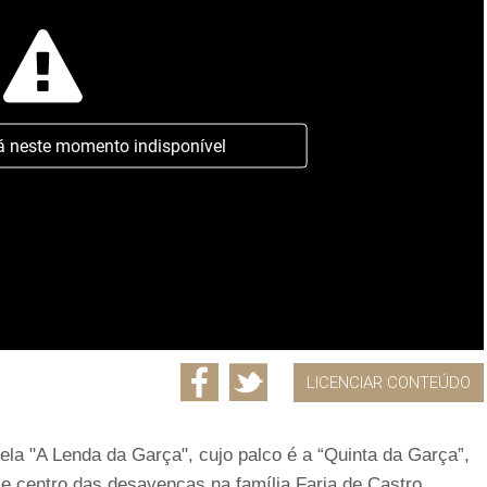
á neste momento indisponível
LICENCIAR CONTEÚDO
ela "A Lenda da Garça", cujo palco é a “Quinta da Garça”,
 e centro das desavenças na família Faria de Castro.