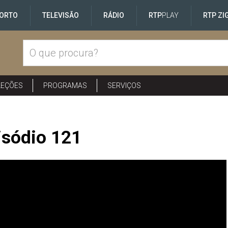
ORTO
TELEVISÃO
RÁDIO
RTP
PLAY
RTP ZI
LEÇÕES
PROGRAMAS
SERVIÇOS
isódio 121