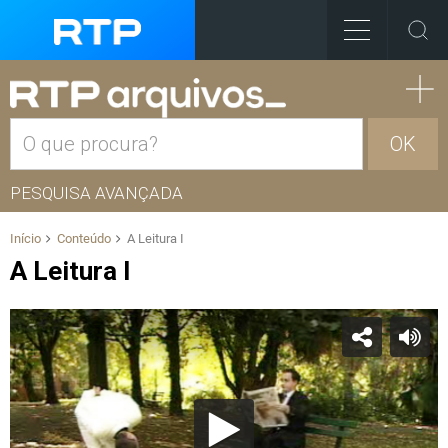
OK
PESQUISA AVANÇADA
Início
Conteúdo
A Leitura I
A Leitura I