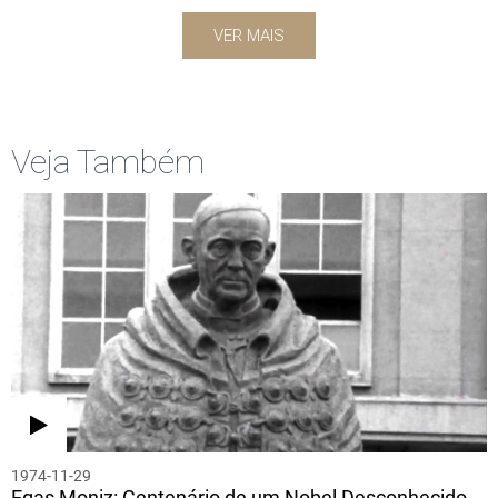
VER MAIS
Veja Também
1974-11-29
Egas Moniz: Centenário de um Nobel Desconhecido