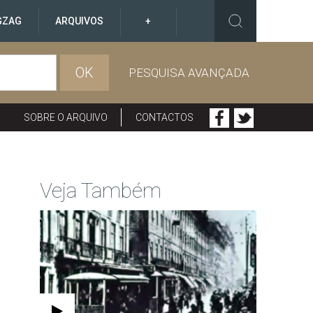
GZAG
ARQUIVOS
+
OK
PESQUISA AVANÇADA
SOBRE O ARQUIVO
CONTACTOS
Veja Também