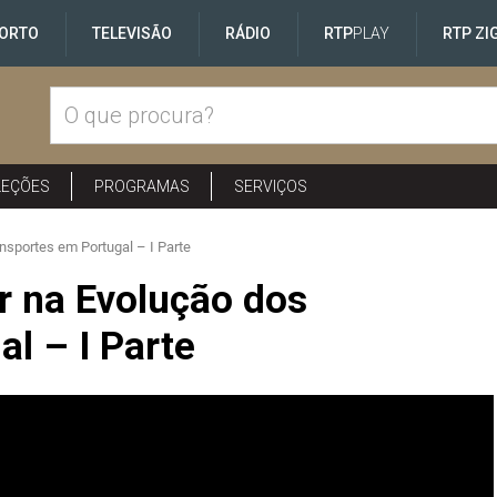
ORTO
TELEVISÃO
RÁDIO
RTP
PLAY
RTP ZI
LEÇÕES
PROGRAMAS
SERVIÇOS
nsportes em Portugal – I Parte
r na Evolução dos
l – I Parte