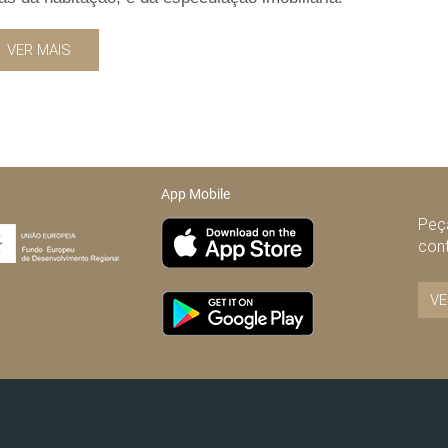
VER MAIS
App Mobile
Peça
con
VE