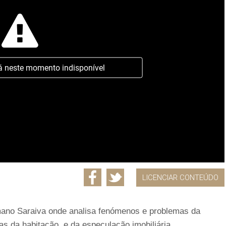
á neste momento indisponível
LICENCIAR CONTEÚDO
ano Saraiva onde analisa fenómenos e problemas da
s da habitação, e da especulação imobiliária.