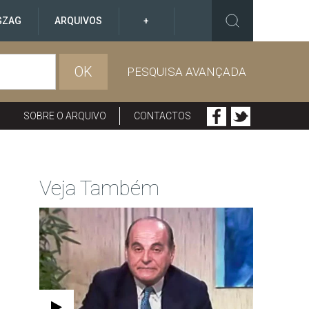
GZAG
ARQUIVOS
+
OK
PESQUISA AVANÇADA
SOBRE O ARQUIVO
CONTACTOS
Veja Também