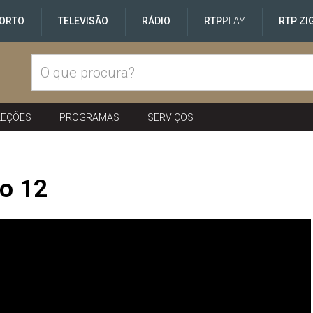
ORTO
TELEVISÃO
RÁDIO
RTP
PLAY
RTP ZI
LEÇÕES
PROGRAMAS
SERVIÇOS
io 12