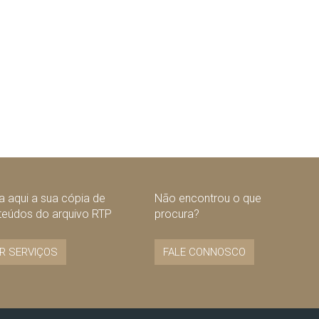
 aqui a sua cópia de
Não encontrou o que
teúdos do arquivo RTP
procura?
R SERVIÇOS
FALE CONNOSCO