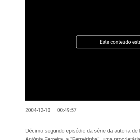
Este conteúdo est
2004-12-10
00:49:57
Décimo segundo episódio da série da autoria de 
Antónia Ferreira, a "Ferreirinha", uma proprietár