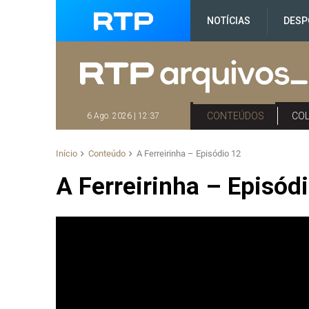
NOTÍCIAS
DESP
CONTEÚDOS
CO
6 Ago. 2026 | 12:37
Início
Conteúdo
A Ferreirinha – Episódio 12
A Ferreirinha – Episód