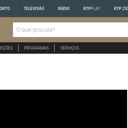
ORTO
TELEVISÃO
RÁDIO
RTP
PLAY
RTP ZI
LEÇÕES
PROGRAMAS
SERVIÇOS