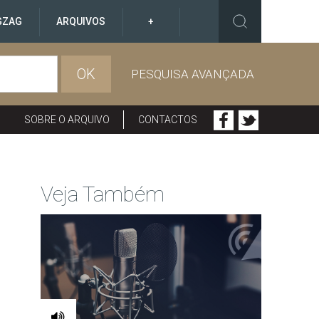
GZAG
ARQUIVOS
+
OK
PESQUISA AVANÇADA
SOBRE O ARQUIVO
CONTACTOS
Veja Também