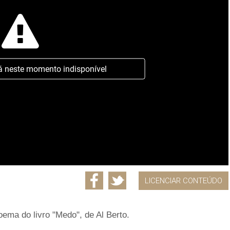
á neste momento indisponível
LICENCIAR CONTEÚDO
ema do livro "Medo", de Al Berto.