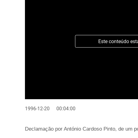
Este conteúdo est
1996-12-20
00:04:00
Declamação por António Cardoso Pinto, de um po