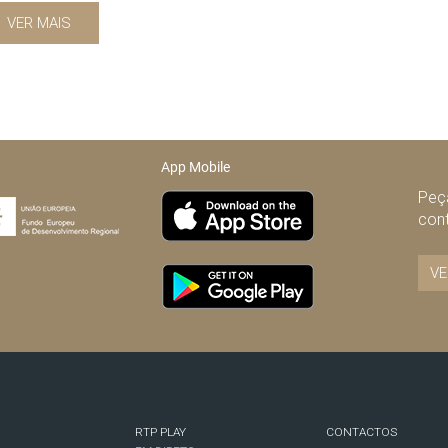
VER MAIS
App Mobile
Peça
con
VE
RTP PLAY
CONTACTOS