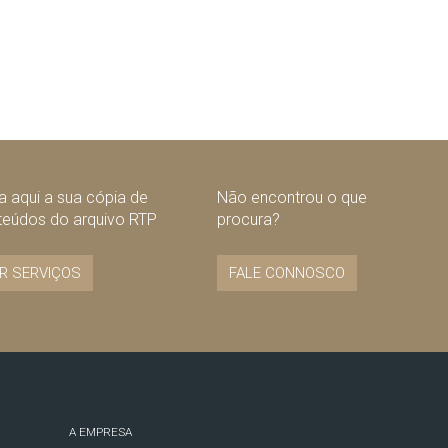
 aqui a sua cópia de
Não encontrou o que
teúdos do arquivo RTP
procura?
R SERVIÇOS
FALE CONNOSCO
A EMPRESA