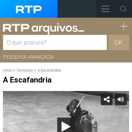
OK
PESQUISA AVANÇADA
Início
Conteúdo
A Escafandria
A Escafandria