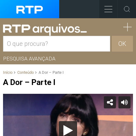
OK
PESQUISA AVANÇADA
Início
Conteúdo
A Dor – Parte I
A Dor – Parte I