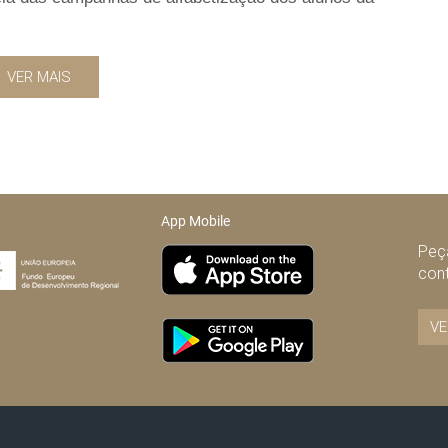
VER MAIS
App Mobile
Peça
con
VE