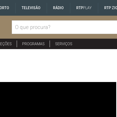
ORTO
TELEVISÃO
RÁDIO
RTP
PLAY
RTP ZI
LEÇÕES
PROGRAMAS
SERVIÇOS