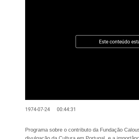
Este conteúdo est
1974-07-24
00:44:31
Programa sobre o contributo da Fundação Calou
divulgação da Cultura em Portugal, e a importân