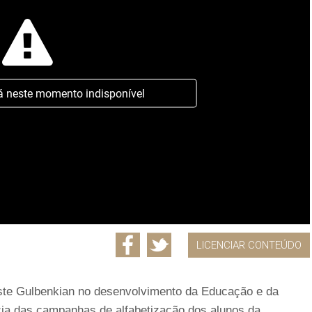
á neste momento indisponível
LICENCIAR CONTEÚDO
ste Gulbenkian no desenvolvimento da Educação e da
cia das campanhas de alfabetização dos alunos da