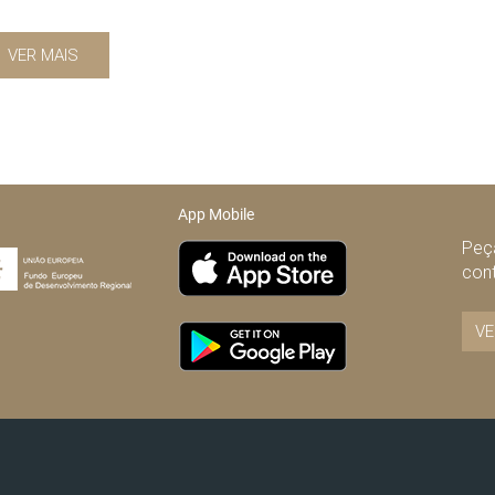
VER MAIS
App Mobile
Peça
con
VE