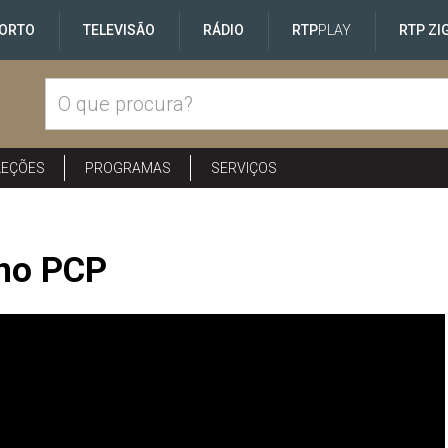
ORTO
TELEVISÃO
RÁDIO
RTP
PLAY
RTP ZI
LEÇÕES
PROGRAMAS
SERVIÇOS
 no PCP