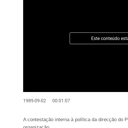
Este conteúdo est
1989-09-02
00:01:07
A contestação interna à política da direcção do 
organização.