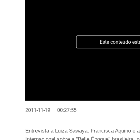
Este conteúdo est
2011-11-19
00:27:55
Entrevista a Luiza Sawaya, Francisca Aquino e a
Internacional sobre a "Belle Époque" brasileira,