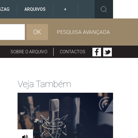
GZAG
ARQUIVOS
+
OK
PESQUISA AVANÇADA
SOBRE O ARQUIVO
CONTACTOS
Veja Também