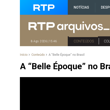
NOTÍCIAS
DESP
CONTEÚDOS
CO
8 Ago. 2026 | 15:46
Início
Conteúdo
A “Belle Époque” no Brasil
A “Belle Époque” no Br