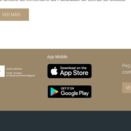
VER MAIS
App Mobile
Peça
con
VE