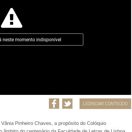
á neste momento indisponível
LICENCIAR CONTEÚDO
 Vânia Pinheiro Chaves, a propósito do Colóquio
 no âmbito do centenário da Faculdade de Letras de Lisboa.