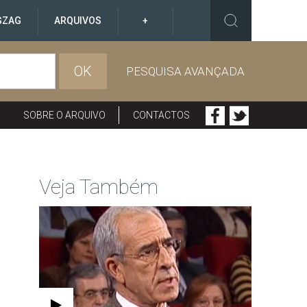
GZAG
ARQUIVOS
+
OK
PESQUISA AVANÇADA
SOBRE O ARQUIVO
CONTACTOS
Veja Também