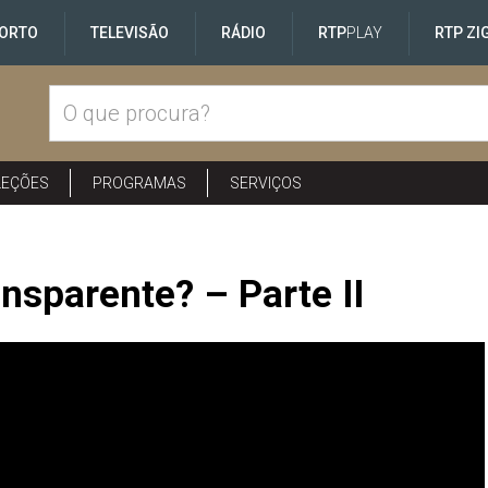
ORTO
TELEVISÃO
RÁDIO
RTP
PLAY
RTP ZI
LEÇÕES
PROGRAMAS
SERVIÇOS
I
nsparente? – Parte II