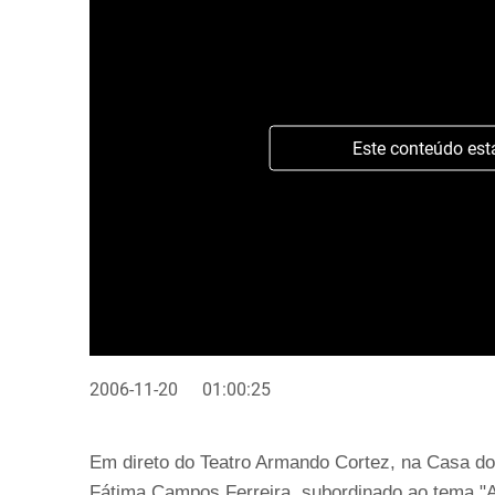
Este conteúdo est
2006-11-20
01:00:25
Em direto do Teatro Armando Cortez, na Casa do 
Fátima Campos Ferreira, subordinado ao tema "A