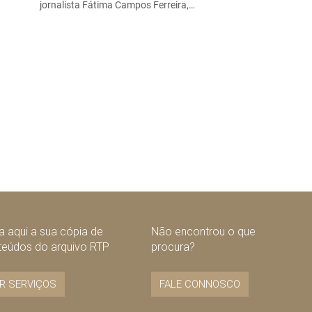
jornalista Fátima Campos Ferreira,…
 aqui a sua cópia de
Não encontrou o que
teúdos do arquivo RTP
procura?
R SERVIÇOS
FALE CONNOSCO