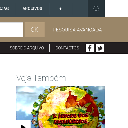
GZAG
ARQUIVOS
+
OK
PESQUISA AVANÇADA
SOBRE O ARQUIVO
CONTACTOS
Veja Também