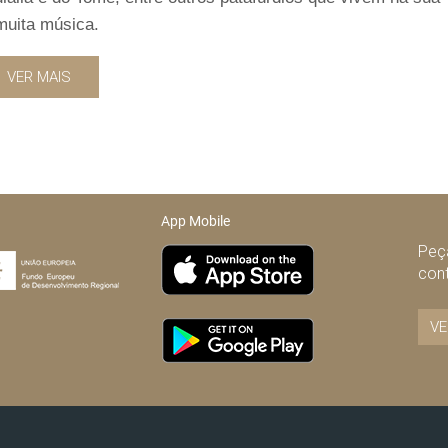
muita música.
VER MAIS
App Mobile
Peça
con
VE