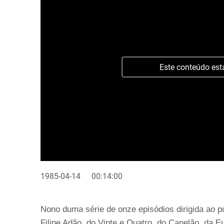
Este conteúdo est
1985-04-14
00:14:00
Nono duma série de onze episódios dirigida ao pú
Filipe Adão, do Vinte e Quatro, do Canelão, da E