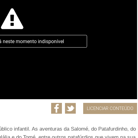
á neste momento indisponível
LICENCIAR CONTEÚDO
blico infantil. As aventuras da Salomé, do Patafurdinho, do
ulália e do Tomé, entre outros patafúrdios que vivem na sua