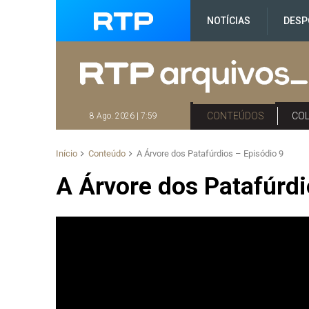
NOTÍCIAS
DESP
CONTEÚDOS
CO
8 Ago. 2026 | 7:59
Início
Conteúdo
A Árvore dos Patafúrdios – Episódio 9
A Árvore dos Patafúrdi