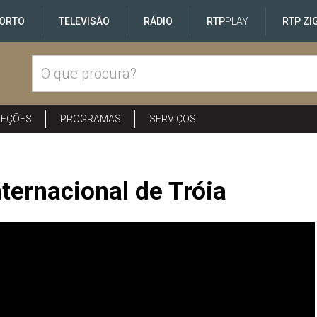
ORTO
TELEVISÃO
RÁDIO
RTP
PLAY
RTP ZI
LEÇÕES
PROGRAMAS
SERVIÇOS
nternacional de Tróia