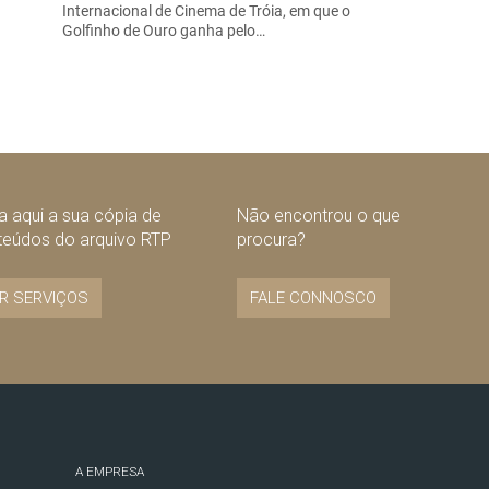
Internacional de Cinema de Tróia, em que o
Golfinho de Ouro ganha pelo…
 aqui a sua cópia de
Não encontrou o que
teúdos do arquivo RTP
procura?
R SERVIÇOS
FALE CONNOSCO
A EMPRESA