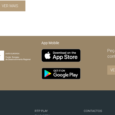
VER MAIS
App Mobile
Peça
con
VE
RTP PLAY
CONTACTOS