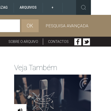
GZAG
ARQUIVOS
+
OK
PESQUISA AVANÇADA
SOBRE O ARQUIVO
CONTACTOS
Veja Também