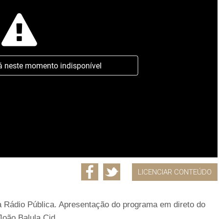
á neste momento indisponível
LICENCIAR CONTEÚDO
a Rádio Pública. Apresentação do programa em direto do
oão Balula Cid.