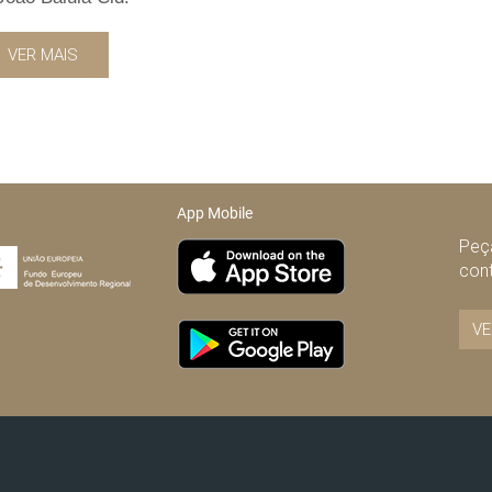
VER MAIS
App Mobile
Peça
con
VE