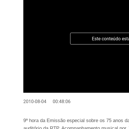
Este conteúdo est
2010-08-04
00:48:06
9ª hora da Emissão especial sobre os 75 anos d
auditório da RTP. Acompanhamento musical por J