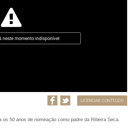
á neste momento indisponível
LICENCIAR CONTEÚDO
ala os 50 anos de nomeação como padre da Ribeira Seca.