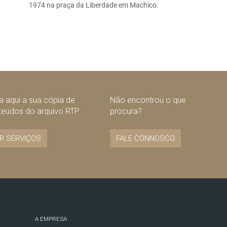
1974 na praça da Liberdade em Machico.
 aqui a sua cópia de
Não encontrou o que
teúdos do arquivo RTP
procura?
R SERVIÇOS
FALE CONNOSCO
A EMPRESA