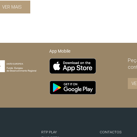
VER MAIS
App Mobile
Peça
con
VE
RTP PLAY
CONTACTOS