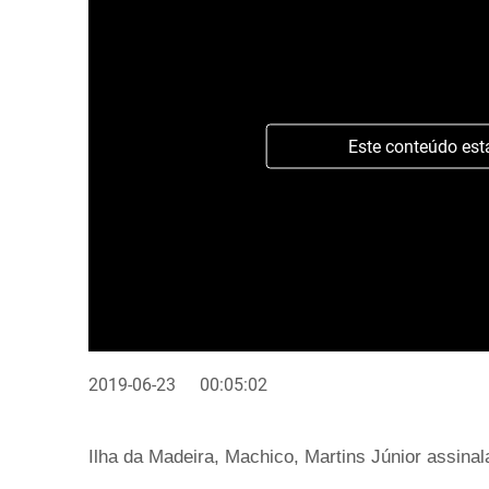
Este conteúdo est
2019-06-23
00:05:02
Ilha da Madeira, Machico, Martins Júnior assin