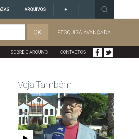
GZAG
ARQUIVOS
+
OK
PESQUISA AVANÇADA
SOBRE O ARQUIVO
CONTACTOS
Veja Também