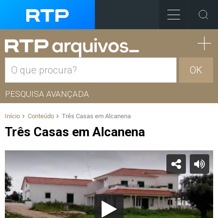
OK
PESQUISA AVANÇADA
Início
Conteúdo
Três Casas em Alcanena
Três Casas em Alcanena