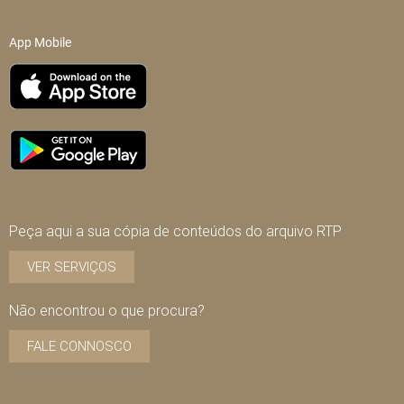
App Mobile
Peça aqui a sua cópia de conteúdos do arquivo RTP
VER SERVIÇOS
Não encontrou o que procura?
FALE CONNOSCO