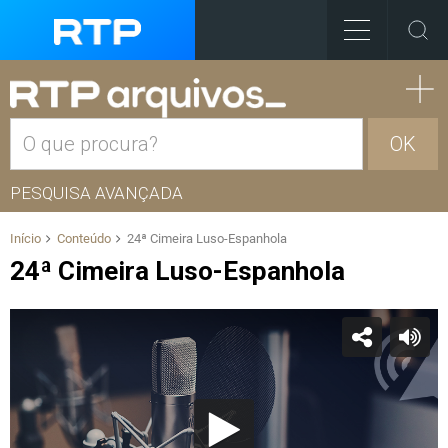
OK
PESQUISA AVANÇADA
Início
Conteúdo
24ª Cimeira Luso-Espanhola
24ª Cimeira Luso-Espanhola