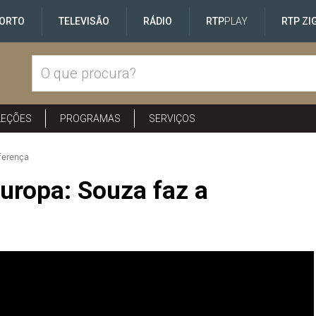
ORTO
TELEVISÃO
RÁDIO
RTP
PLAY
RTP ZI
LEÇÕES
PROGRAMAS
SERVIÇOS
ferença
ropa: Souza faz a