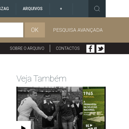
GZAG
ARQUIVOS
+
OK
PESQUISA AVANÇADA
SOBRE O ARQUIVO
CONTACTOS
Veja Também