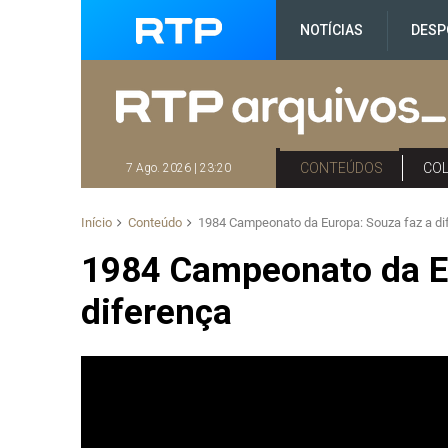
NOTÍCIAS
DESP
CONTEÚDOS
CO
7 Ago. 2026 | 23:20
Início
Conteúdo
1984 Campeonato da Europa: Souza faz a di
1984 Campeonato da Eu
diferença