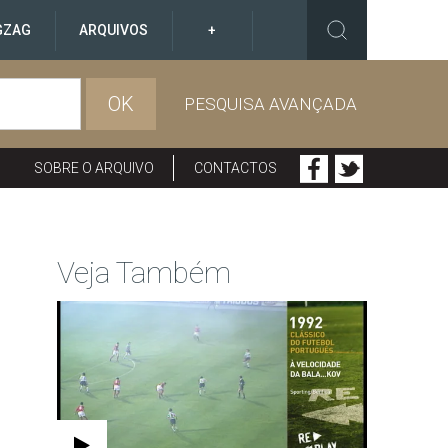
GZAG
ARQUIVOS
+
OK
PESQUISA AVANÇADA
SOBRE O ARQUIVO
CONTACTOS
Veja Também