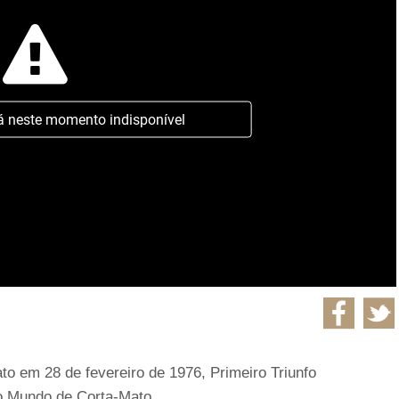
á neste momento indisponível
o em 28 de fevereiro de 1976, Primeiro Triunfo
o Mundo de Corta-Mato.