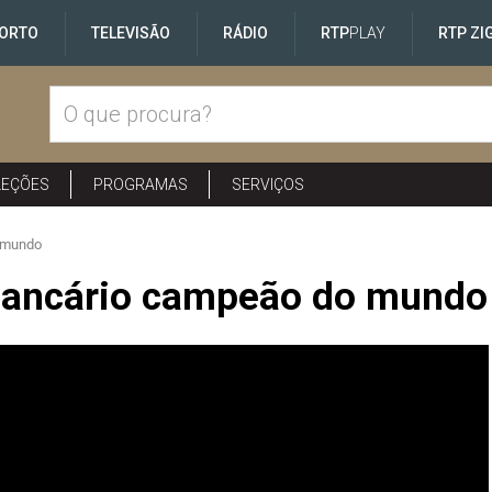
ORTO
TELEVISÃO
RÁDIO
RTP
PLAY
RTP ZI
LEÇÕES
PROGRAMAS
SERVIÇOS
o mundo
 Bancário campeão do mundo