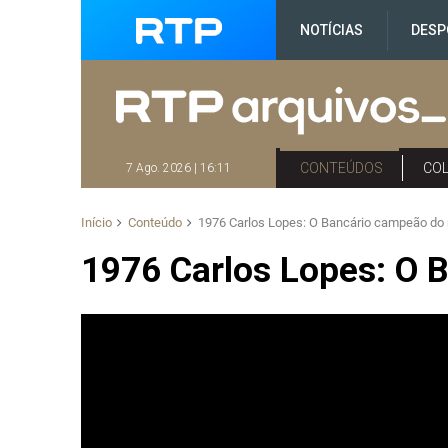
NOTÍCIAS
DESP
CONTEÚDOS
CO
7 Ago. 2026 | 16:11
Início
Conteúdo
1976 Carlos Lopes: O Bancário campeão d
1976 Carlos Lopes: O