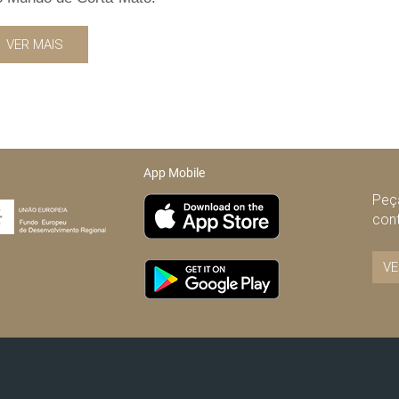
VER MAIS
App Mobile
Peça
con
VE