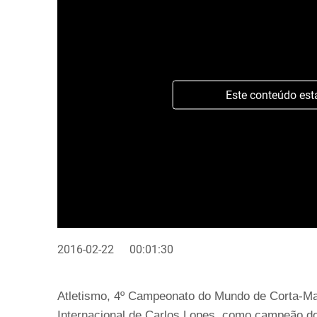
Este conteúdo est
2016-02-22
00:01:30
Atletismo, 4º Campeonato do Mundo de Corta-Mat
Internacional de Carlos Lopes, como campeão d